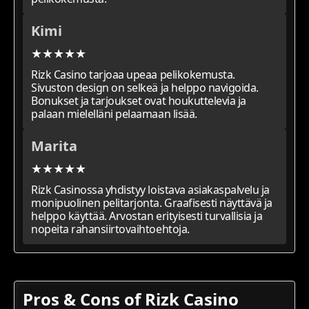
Kimi
★
★
★
★
★
Rizk Casino tarjoaa upeaa pelikokemusta.
Sivuston design on selkeä ja helppo navigoida.
Bonukset ja tarjoukset ovat houkuttelevia ja
palaan mielelläni pelaamaan lisää.
Marita
★
★
★
★
★
Rizk Casinossa yhdistyy loistava asiakaspalvelu ja
monipuolinen pelitarjonta. Graafisesti näyttävä ja
helppo käyttää. Arvostan erityisesti turvallisia ja
nopeita rahansiirtovaihtoehtoja.
Pros & Cons of Rizk Casino