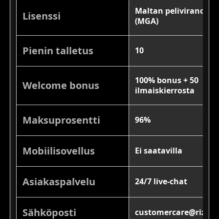
Maltan peliviranoma
Lisenssi
(MGA)
Pienin talletus
10
100% bonus + 50
Welcome bonus
ilmaiskierrosta
Maksuprosentti
96%
Mobiilisovellus
Ei saatavilla
Asiakaspalvelu
24/7 live-chat
Sähköposti
customercare@rizk.