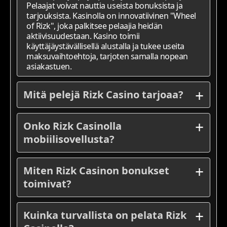
Pelaajat voivat nauttia useista bonuksista ja
tarjouksista. Kasinolla on innovatiivinen "Wheel
of Rizk", joka palkitsee pelaajia heidän
aktiivisuudestaan. Kasino toimii
käyttäjäystävällisellä alustalla ja tukee useita
maksuvaihtoehtoja, tarjoten samalla nopean
asiakastuen.
Mitä pelejä Rizk Casino tarjoaa?
Onko Rizk Casinolla
mobiilisovellusta?
Miten Rizk Casinon bonukset
toimivat?
Kuinka turvallista on pelata Rizk