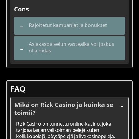
Cons
Rajoitetut kampanjat ja bonukset
Asiakaspalvelun vasteaika voi joskus
olla hidas
FAQ
Mikä on Rizk Casino ja kuinka se
toimii?
Rizk Casino on tunnettu online-kasino, joka
tarjoaa laajan valikoiman pelejä kuten
kolikkopelejä, pöytäpelejä ja livekasinopelejä.