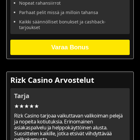
Nopeat rahansiirrot
Parhaat pelit missä ja milloin tahansa
Kaikki säännölliset bonukset ja cashback-
tarjoukset
Varaa Bonus
Rizk Casino Arvostelut
Tarja
★
★
★
★
★
Rizk Casino tarjoaa vaikuttavan valikoiman pelejä
ja nopeita kotiutuksia. Erinomainen
asiakaspalvelu ja helppokäyttöinen alusta.
Suosittelen kaikille, jotka etsivät viihdyttävää
pelikokemusta.