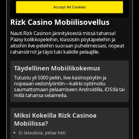
Rizk Casino Mobiilisovellus
Nauti Rizk Casinon jännityksestä missä tahansa!
Pääsy kolikkopeleihin, klassisiin pöytäpeleihin ja
aitoihin live-peleihin suoraan puhelimessasi, nopeat
rahansiirrot ja täysi tuki kaikille pelaajille.
Täydellinen Mobiilikokemus
Tutustu yli 5000 peliin, live-kasinopöytiin ja
nopeaan vedonlyöntiin—kaikki optimoitu
saumattomaan pelaamiseen Androidilla, iOS:llä tai
millä tahansa selaimella.
Miksi Kokeilla Rizk Casinoa
Mobiilissa?
Ei latauksia, pelaa heti