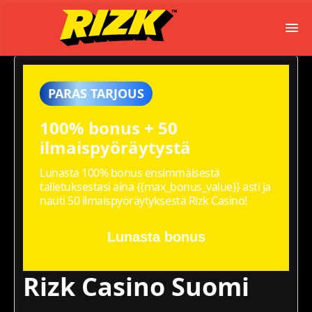
PARAS TARJOUS
100% bonus + 50
ilmaispyöräytystä
Lunasta 100% bonus ensimmäisestä
talletuksestasi aina {{max_bonus_value}} asti ja
nauti 50 ilmaispyöräytyksestä Rizk Casino!
Lunasta bonus
Rizk Casino Suomi