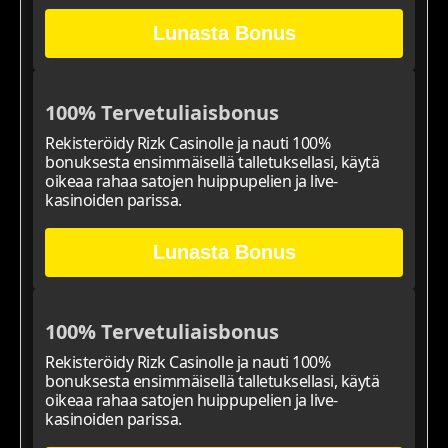
Lunasta Bonus
100% Tervetuliaisbonus
Rekisteröidy Rizk Casinolle ja nauti 100%
bonuksesta ensimmäisellä talletuksellasi, käytä
oikeaa rahaa satojen huippupelien ja live-
kasinoiden parissa.
Lunasta Bonus
100% Tervetuliaisbonus
Rekisteröidy Rizk Casinolle ja nauti 100%
bonuksesta ensimmäisellä talletuksellasi, käytä
oikeaa rahaa satojen huippupelien ja live-
kasinoiden parissa.