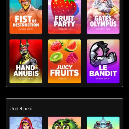
Uudet pelit