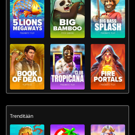
Trenditään