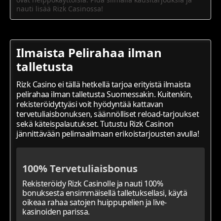
nauti lisää Rizk Casinossa!
Ilmaista Pelirahaa ilman
talletusta
Rizk Casino ei tällä hetkellä tarjoa erityistä ilmaista
pelirahaa ilman talletusta Suomessakin. Kuitenkin,
rekisteröidyttyäsi voit hyödyntää kattavan
tervetuliaisbonuksen, säännölliset reload-tarjoukset
sekä käteispalautukset. Tutustu Rizk Casinon
jännittävään pelimaailmaan erikoistarjousten avulla!
100% Tervetuliaisbonus
Rekisteröidy Rizk Casinolle ja nauti 100%
bonuksesta ensimmäisellä talletuksellasi, käytä
oikeaa rahaa satojen huippupelien ja live-
kasinoiden parissa.