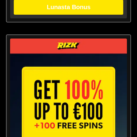
Lunasta Bonus